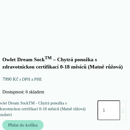
TM
Owlet Dream Sock
– Chytrá ponožka s
zdravotnickou certifikací 0-18 měsíců (Matně růžová)
7990
Kč
s DPH a PHE
Dostupnost:
6 skladem
wlet Dream SockTM - Chytrá ponožka s
dravotnickou certifikací 0-18 měsíců (Matně růžová)
-
+
nožství
Přidat do košíku