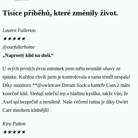
Tisíce příběhů, které změnily život.
Lauren Fullerton
★
★
★
★
★
@ourfullerhome
„Naprostý klid na duši.“
U svých prvních dvou miminek jsem měla neustálé obavy ze
spánku. Každou chvíli jsem je kontrolovala a sama téměř nespala!
Díky monitoru **@owletcare Dream Sock a kameře Cam 2 mám
konečně klid. Sledují srdeční tep a hladinu kyslíku, takže vím, že
Axel spí bezpečně a nerušeně. Naše večerní rutina je díky Owlet
Care mnohem klidnější!
Kira Patton
★
★
★
★
★