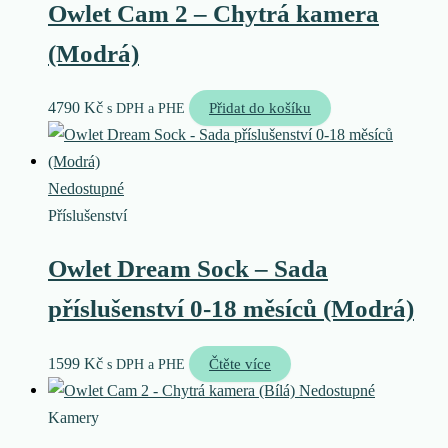
Owlet Cam 2 – Chytrá kamera
(Modrá)
4790
Kč
Přidat do košíku
s DPH a PHE
Nedostupné
Příslušenství
Owlet Dream Sock – Sada
příslušenství 0-18 měsíců (Modrá)
1599
Kč
Čtěte více
s DPH a PHE
Nedostupné
Kamery