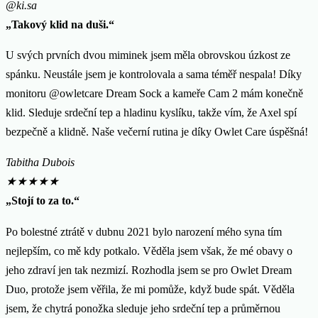
@ki.sa
„Takový klid na duši.“
U svých prvních dvou miminek jsem měla obrovskou úzkost ze
spánku. Neustále jsem je kontrolovala a sama téměř nespala! Díky
monitoru @owletcare Dream Sock a kameře Cam 2 mám konečně
klid. Sleduje srdeční tep a hladinu kyslíku, takže vím, že Axel spí
bezpečně a klidně. Naše večerní rutina je díky Owlet Care úspěšná!
Tabitha Dubois
★
★
★
★
★
„Stojí to za to.“
Po bolestné ztrátě v dubnu 2021 bylo narození mého syna tím
nejlepším, co mě kdy potkalo. Věděla jsem však, že mé obavy o
jeho zdraví jen tak nezmizí. Rozhodla jsem se pro Owlet Dream
Duo, protože jsem věřila, že mi pomůže, když bude spát. Věděla
jsem, že chytrá ponožka sleduje jeho srdeční tep a průměrnou