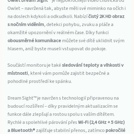
Owlet Dream Sight™
je nejpokročilejší video chůvička od
Owlet – navržená tak, abyste měli své miminko na očích i
na doslech kdykoli a odkudkoli. Nabízí
čistý 2K HD obraz
s nočním viděním
, detekci pohybu, zvuku a pláče a
okamžité upozornění v reálném čase. Díky funkci
obousměrné komunikace
můžete své dítě uklidnit svým
hlasem, aniž byste museli vstupovat do pokoje.
Součástí monitoru je také
sledování teploty a vlhkosti v
místnosti
, které vám pomůže zajistit bezpečné a
pohodlné prostředí ke spánku.
Dream Sight™ je navržen s technologií připravenou na
budoucí rozšíření – díky pravidelným aktualizacím se
funkce dále zlepšují a rostou spolu s vaším dítětem.
Rychlé a spolehlivé párování přes
Wi-Fi (2,4 GHz + 5 GHz)
a Bluetooth®
zajišťuje stabilní přenos, zatímco
pokročilé