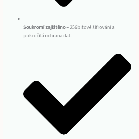
Soukromí zajištěno
– 256bitové šifrování a
pokročilá ochrana dat.