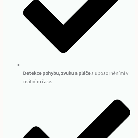
Detekce pohybu, zvuku a pláče
s upozorněními v
reálném čase.