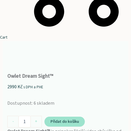
Cart
Owlet Dream Sight™
2990
Kč
s DPH a PHE
Dostupnost:
6 skladem
-
+
Přidat do košíku