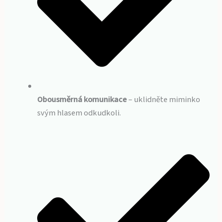
Obousměrná komunikace
– uklidněte miminko
svým hlasem odkudkoli.