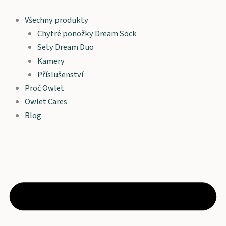
Owlet
Přeskočit
Dream
na
Všechny produkty
Sight™
obsah
Chytré ponožky Dream Sock
množství
Sety Dream Duo
Kamery
Příslušenství
Proč Owlet
Owlet Cares
Blog