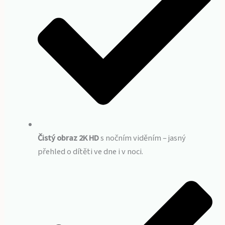
Čistý obraz 2K HD
s nočním viděním – jasný
přehled o dítěti ve dne i v noci.